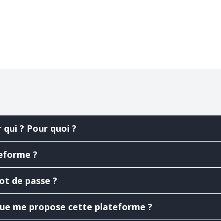
qui ? Pour quoi ?
eforme ?
ot de passe ?
Que me propose cette plateforme ?